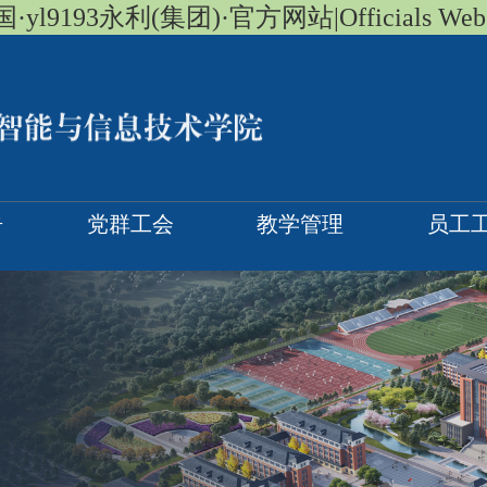
·yl9193永利(集团)·官方网站|Officials Webs
告
党群工会
教学管理
员工