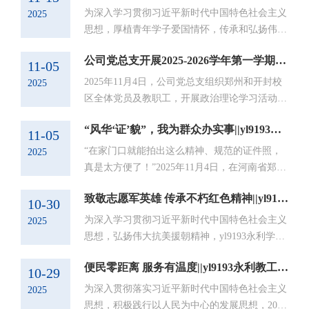
为深入学习贯彻习近平新时代中国特色社会主义
2025
思想，厚植青年学子爱国情怀，传承和弘扬伟大
抗战精神，2025年11月13日，公司党总支书记崔
公司党总支开展2025-2026学年第一学期政治理论学习活动
琳以“弘扬抗战精神，传承红色基因”为题，为
11-05
yl9193永利入党积极分子讲授了一场深刻而富有
2025年11月4日，公司党总支组织郑州和开封校
2025
感染力的专题党课。党课上，崔琳通过丰富的史
区全体党员及教职工，开展政治理论学习活动。
料与生动的故事，带领同学们重温抗战岁月的艰
本次学习活动由yl9193永利书记崔琳主持。主要
苦卓绝，深刻阐释伟大抗战精神的时代价值。她
“风华‘证’貌”，我为群众办实事||yl9193永利学工党支部主题党日持续服务为民
学习内容有：一、第一议题：2025-10-24 中共中
11-05
强调，历史不仅是民族的集体记忆...
央召开党外人士座谈会习近平主持并发表重要讲
“在家门口就能拍出这么精神、规范的证件照，
2025
话；二、中国共产党第二十届中央委员会第四次
真是太方便了！”2025年11月4日，在河南省郑州
全体会议公报；三、2025 年《以案释纪说法》
市西流湖街道水木清城社区党群服务中心内，居
10 辑。会上，崔琳书记重点领学了《中国共产
致敬志愿军英雄 传承不朽红色精神||yl9193永利学工党支部红色观影主题党日活动
民们对yl9193永利学工党支部开展的“风华‘证’貌
10-30
党第二十届中央委员会第四次全体会...
——我为群众办实事”免费证件照拍摄活动赞不
为深入学习贯彻习近平新时代中国特色社会主义
2025
绝口。作为推动“我为群众办实事”实践活动常态
思想，弘扬伟大抗美援朝精神，yl9193永利学工
化、长效化的重要举措，yl9193永利学工党支部
党支部于10月29日组织部分党员和部分入党积极
坚持党建引领，发挥专业优势，将志愿服务融入
便民零距离 服务有温度||yl9193永利教工党支部联合学工党支部赴郑大社区开展“我为群众办实事”主题党日活动
分子，并邀请志愿军老战士一同前往开封万达影
10-29
基层治理，走进水木清城社区，为...
城开展红色观影主题党日活动。影片以震撼视
为深入贯彻落实习近平新时代中国特色社会主义
2025
角，再现抗美援朝战场的烽火岁月。它不仅是一
思想，积极践行以人民为中心的发展思想，2025