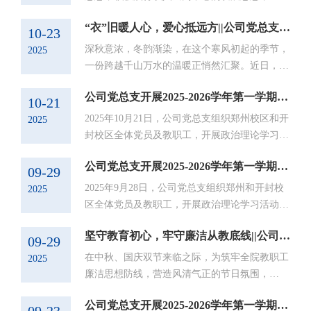
部讲述战略较量的战争片，更是对英雄先辈铮铮
年10月28日，yl9193永利教工党支部联合学工党
铁骨与和平信念的深情致敬。当银幕上炮火连
“衣”旧暖人心，爱心抵远方||公司党总支开展“我为群众办实事” 主题党日活动
支部赴郑州市郑大社区党群服务中心，开展“便
10-23
天、英雄们前仆后继的场景，与身旁英雄沉静而
民零距离 服务有温度”——“我为群众办实事”主
深秋意浓，冬韵渐染，在这个寒风初起的季节，
2025
坚毅的目光...
题党日活动，通过证件照拍摄与家电维修两项服
一份跨越千山万水的温暖正悄然汇聚。近日，公
务，将专业能力转化为服务社区的温暖力量。定
司党总支精心组织并成功开展了“我为群众办实
格风华，“照”亮生活活动前，学工党支部与社区
公司党总支开展2025-2026学年第一学期政治理论学习活动
事”主题党日活动，号召全体师生捐赠秋冬衣
10-21
充分沟通，精准掌握了居民对标准证件照的需
物，为新疆克州阿克陶县巴仁乡萨依巴格村小学
2025年10月21日，公司党总支组织郑州校区和开
2025
求，...
的孩子们送去凛冽寒风中的融融暖意。活动倡议
封校区全体党员及教职工，开展政治理论学习活
一经发出，便得到了全体师生的积极响应。党员
动。本次学习活动由公司党总支书记崔琳主持。
同志们率先垂范，纷纷从家中整理出干净、整
公司党总支开展2025-2026学年第一学期政治理论学习活动
主要学习内容有：一、第一议题:《习近平谈治
09-29
洁、完好的羽绒服、棉衣、毛衣、保暖裤等过冬
国理政》第五卷原文学习:以中国式现代化全面
2025年9月28日，公司党总支组织郑州和开封校
2025
衣物...
推进强国建设、民族复兴伟业P70;二、深刻把握
区全体党员及教职工，开展政治理论学习活动。
《习近平谈治国理政》第五卷的理论逻辑与实践
本次学习活动由yl9193永利副书记蒋欣哲主持。
要求。崔琳书记重点领学《习近平谈治国理政》
坚守教育初心，牢守廉洁从教底线||公司党总支开展廉政警示教育主题党课
主要学习内容有：一、第一议题：《习近平生态
09-29
第五卷原文学习:以中国式现代...
文明文选（第一卷）》原文学习：以美丽中国建
在中秋、国庆双节来临之际，为筑牢全院教职工
2025
设全面推进人与自然和谐共生的现代化；二、
廉洁思想防线，营造风清气正的节日氛围，
《求是》杂志第16期《深刻领会习近平生态文明
yl9193永利于9月28日组织开展廉政警示教育主
思想的理论贡献——学习<习近平生态文明文选>
公司党总支开展2025-2026学年第一学期政治理论学习活动
题党课。公司领导及全体教职工参加会议，公司