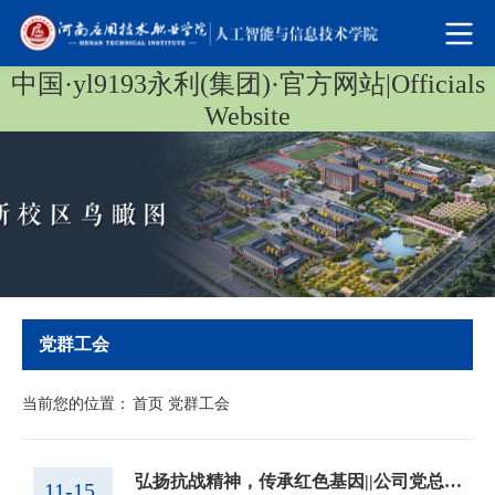
中国·yl9193永利(集团)·官方网站|Officials
Website
党群工会
当前您的位置：
首页
党群工会
弘扬抗战精神，传承红色基因||公司党总支书记崔琳为入党积极分子讲授专题党课
11-15