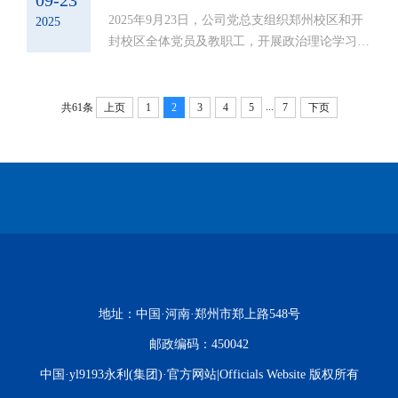
09-23
第一卷》。蒋欣哲重点领学《习近平生...
党总支书记崔琳主讲。党课中，崔琳书记围
2025年9月23日，公司党总支组织郑州校区和开
2025
绕“廉洁过节、守好底线”核心，从四个方面对全
封校区全体党员及教职工，开展政治理论学习活
体教职工提出明确要求。一是严守廉洁纪律，需
动。本次学习活动由公司党总支书记崔琳主持。
清醒认识到教师岗位在教与学、评先评优、奖助
主要学习内容有：一、第一议题:《习近平总书
贷等环节的廉政风险，以典型案例为镜，常...
记关于加强和改进民族工作的重要思想学习读
...
共61条
上页
1
2
3
4
5
7
下页
本》第八章:必须构筑中华民族共有精神家园;
二、《中华人民共和国法治宣传教育法》。崔琳
书记重点领学《习近平总书记关于加强和改进民
族工作的重要思想学习读本》第八...
地址：中国·河南·郑州市郑上路548号
邮政编码：450042
中国·yl9193永利(集团)·官方网站|Officials Website 版权所有